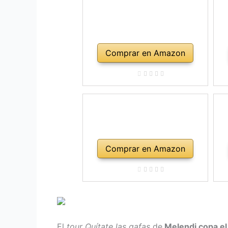
Comprar en Amazon
Comprar en Amazon
El
tour Quítate las gafas
de
Melendi copa el 