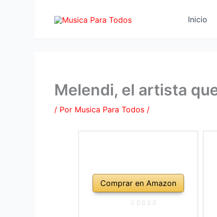
Ir
al
Inicio
contenido
Melendi, el artista q
/ Por
Musica Para Todos
/
Comprar en Amazon