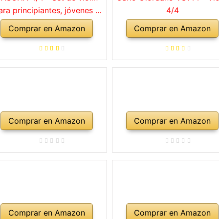
ara principiantes, jóvenes y
4/4
adultos, violín macizo con
Comprar en Amazon
Comprar en Amazon
rco, colofonia, cuerdas de
repuesto, soporte para
mbro, maletín, abeto natural
Comprar en Amazon
Comprar en Amazon
Comprar en Amazon
Comprar en Amazon