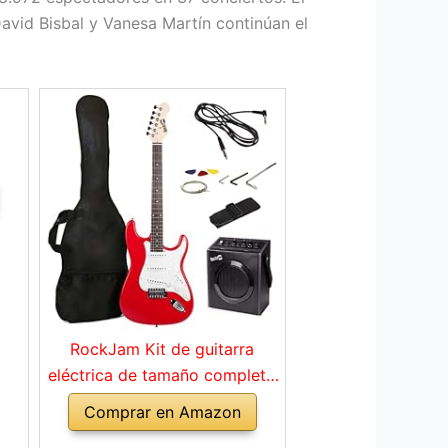
David Bisbal y Vanesa Martín continúan el
RockJam Kit de guitarra
eléctrica de tamaño completo
con amplificador de 10 vatios,
Comprar en Amazon
clases, correa, bolsa de