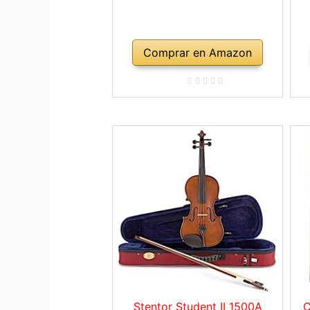
Comprar en Amazon
Stentor Student II 1500A
C