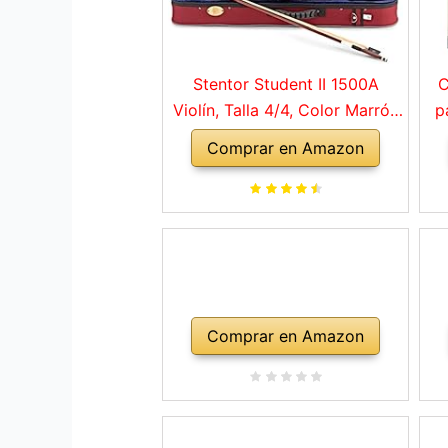
Stentor Student II 1500A
C
Violín, Talla 4/4, Color Marrón
p
Rojo
Comprar en Amazon
a
ho
Comprar en Amazon