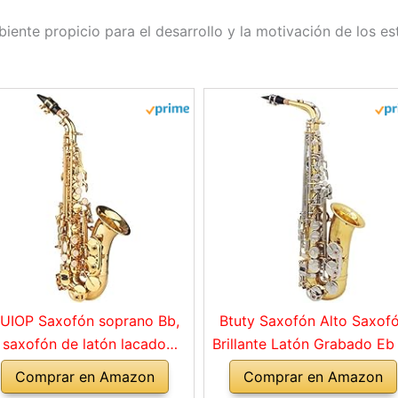
iente propicio para el desarrollo y la motivación de los es
UIOP Saxofón soprano Bb,
Btuty Saxofón Alto Saxof
saxofón de latón lacado
Brillante Latón Grabado Eb
dorado con estuche de
Flat Natural Blanco Shell Bo
Comprar en Amazon
Comprar en Amazon
strumentos, boquilla, correa
Instrumento de Viento co