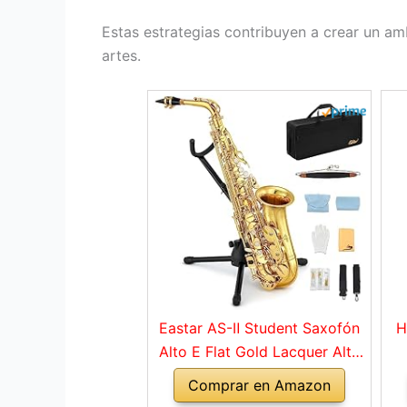
Estas estrategias contribuyen a crear un amb
artes.
Eastar AS-Ⅱ Student Saxofón
H
Alto E Flat Gold Lacquer Alto
Beginner Sax Kit completo con
Comprar en Amazon
estuche de transporte Boquilla
in