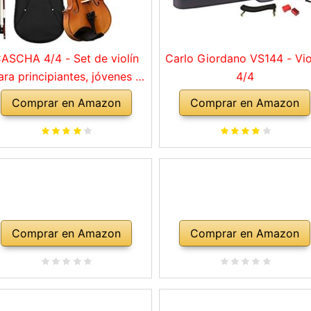
ASCHA 4/4 - Set de violín
Carlo Giordano VS144 - Vio
ara principiantes, jóvenes y
4/4
adultos, violín macizo con
Comprar en Amazon
Comprar en Amazon
rco, colofonia, cuerdas de
repuesto, soporte para
mbro, maletín, abeto natural
Comprar en Amazon
Comprar en Amazon