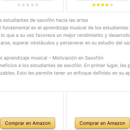
para el cuello, paño de
Estuche Mute Guantes
mpieza, cepillo para músicos
Limpieza Paño Cepillo
principiantes,saxofón
Cinturón
s estudiantes de saxofón hacia las artes
fundamental en el aprendizaje musical de los estudiantes 
lo que a su vez favorece un mejor rendimiento y desarroll
zarse, superar obstáculos y perseverar en su estudio del sa
el aprendizaje musical – Motivación en Saxofón
eficios a los estudiantes de saxofón. En primer lugar, les
nzables. Esto les permite tener un enfoque definido en su 
Comprar en Amazon
Comprar en Amazon