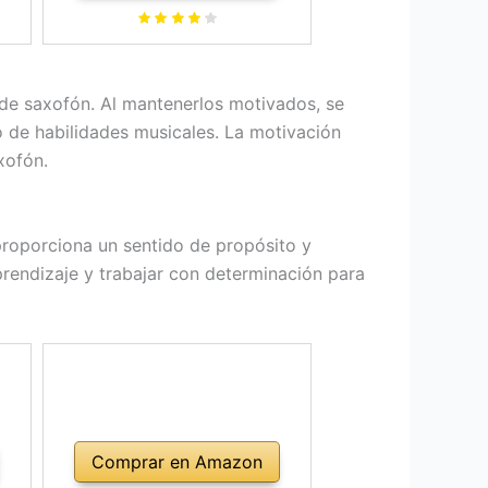
paño de limpieza, guantes,
grasa para corcho, correa
acolchada y funda
de saxofón. Al mantenerlos motivados, se
o de habilidades musicales. La motivación
xofón.
 proporciona un sentido de propósito y
aprendizaje y trabajar con determinación para
Comprar en Amazon