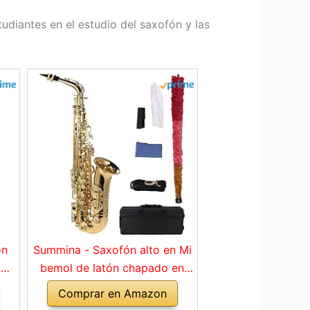
tudiantes en el estudio del saxofón y las
ón
Summina - Saxofón alto en Mi
 E-
bemol de latón chapado en
tón
oro, instrumento de viento
Comprar en Amazon
n
madera con llave, cepillo y