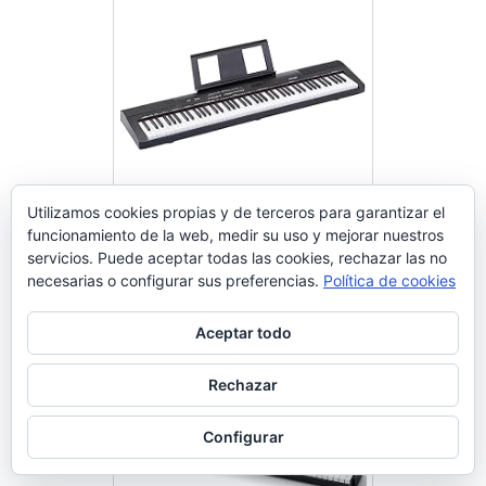
Utilizamos cookies propias y de terceros para garantizar el
funcionamiento de la web, medir su uso y mejorar nuestros
Amazon Basics Piano digital con
servicios. Puede aceptar todas las cookies, rechazar las no
teclado semipesado de 88 teclas
necesarias o configurar sus preferencias.
Política de cookies
con pedal de resonancia, fuente
Comprar en Amazon
de alimentación, 2 altavoces y
Aceptar todo
modo de formación, Negro
Rechazar
Configurar