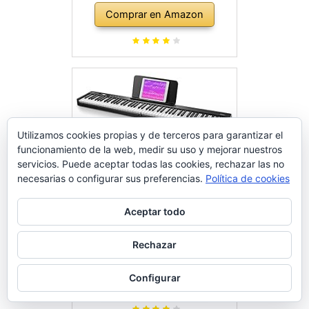
con pedal de resonancia, fuente
Comprar en Amazon
de alimentación, 2 altavoces y
modo de formación, Negro
Utilizamos cookies propias y de terceros para garantizar el
funcionamiento de la web, medir su uso y mejorar nuestros
servicios. Puede aceptar todas las cookies, rechazar las no
necesarias o configurar sus preferencias.
Política de cookies
Aceptar todo
Eastar Piano electrónico plegable
Rechazar
de 88 Teclas, Teclado
Semipesado de Tamaño
Configurar
Comprar en Amazon
Completo para Principiantes,
Teclado de Piano Digital