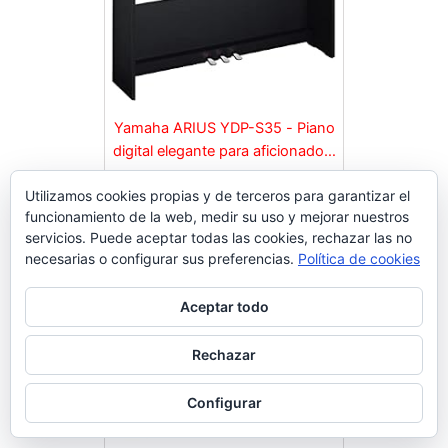
Yamaha ARIUS YDP-S35 - Piano
digital elegante para aficionados,
para una experiencia similar a la
Comprar en Amazon
Utilizamos cookies propias y de terceros para garantizar el
de un piano acústico, adecuado
funcionamiento de la web, medir su uso y mejorar nuestros
para cualquier rincón de la casa,
servicios. Puede aceptar todas las cookies, rechazar las no
en negro
necesarias o configurar sus preferencias.
Política de cookies
Aceptar todo
Rechazar
Configurar