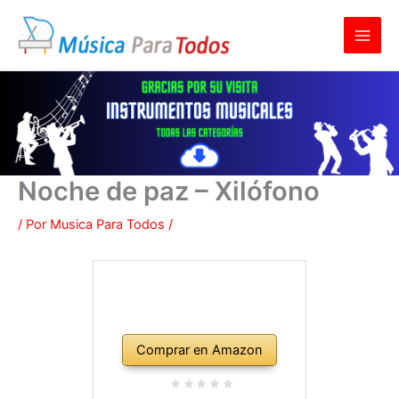
Ir
al
contenido
Noche de paz – Xilófono
/ Por
Musica Para Todos
/
Comprar en Amazon