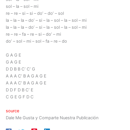
sol – la – sol – mi
re – re – si – si – do’ – do’ – sol
la – la – la – do’ – si – la – sol – la – sol – mi
la – la – la – do’ – si – la – sol – la – sol – mi
re – re – fa – re – si – do’ – mi
do’ – sol – mi – sol – fa – re – do
G A G E
G A G E
D D B B C’ C’ G
A A A C’ B A G A G E
A A A C’ B A G A G E
D D F D B C’ E
C G E G F D C
source
Dale Me Gusta y Comparte Nuestra Publicación