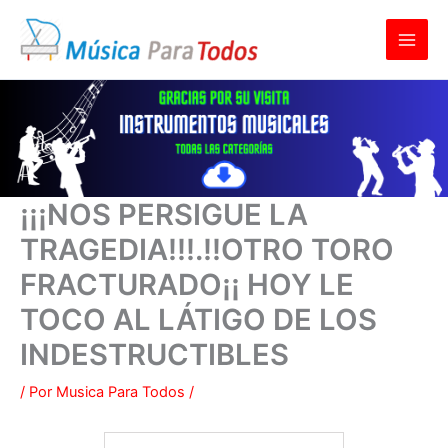
Ir
al
contenido
¡¡¡NOS PERSIGUE LA
TRAGEDIA!!!.!!OTRO TORO
FRACTURADO¡¡ HOY LE
TOCO AL LÁTIGO DE LOS
INDESTRUCTIBLES
/ Por
Musica Para Todos
/