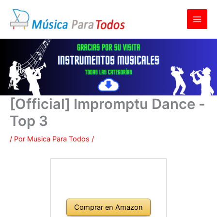
Ir
al
contenido
[Official] Impromptu Dance -
Top 3
/ Por
Musica Para Todos
/
Comprar en Amazon