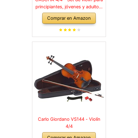
principiantes, jóvenes y adultos,
violín macizo con arco, colofonia,
Comprar en Amazon
cuerdas de repuesto, soporte
para hombro, maletín, abeto
natural
Carlo Giordano VS144 - Violín
4/4
Comprar en Amazon