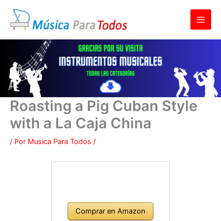
Ir
al
contenido
Roasting a Pig Cuban Style
with a La Caja China
/ Por
Musica Para Todos
/
Comprar en Amazon