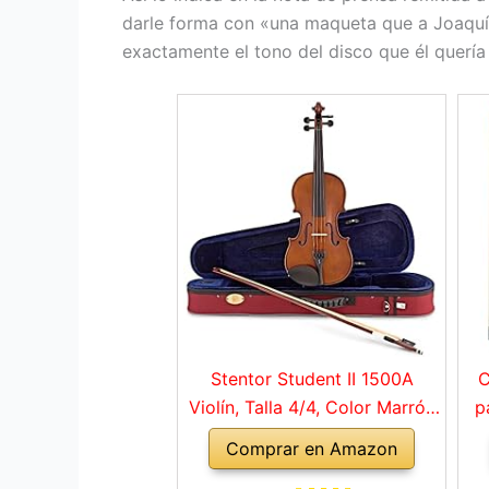
darle forma con «una maqueta que a Joaquín
exactamente el tono del disco que él quería
Stentor Student II 1500A
C
Violín, Talla 4/4, Color Marrón
p
Rojo
Comprar en Amazon
a