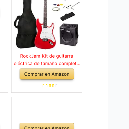
RockJam Kit de guitarra
eléctrica de tamaño completo
con amplificador de 10 vatios,
Comprar en Amazon
clases, correa, bolsa de
transporte, púas, golpe, plomo
y cuerdas de repuesto, color
rojo
Comprar en Amazon