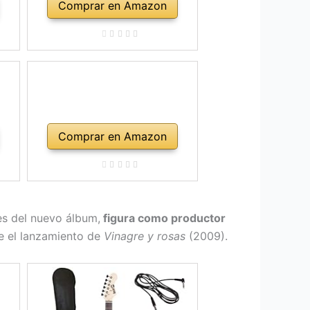
Comprar en Amazon
Comprar en Amazon
es del nuevo álbum,
figura como productor
de el lanzamiento de
Vinagre y rosas
(2009).