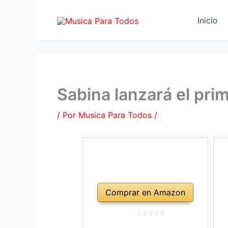
Ir
al
Inicio
contenido
Sabina lanzará el pri
/ Por
Musica Para Todos
/
Comprar en Amazon