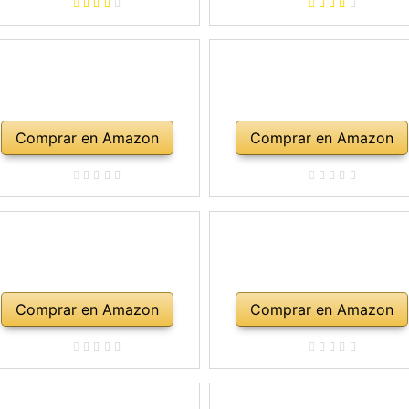
repuesto, soporte para
mbro, maletín, abeto natural
Comprar en Amazon
Comprar en Amazon
Comprar en Amazon
Comprar en Amazon