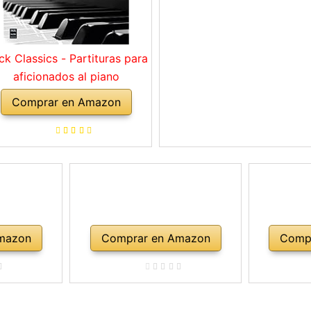
ck Classics - Partituras para
aficionados al piano
Comprar en Amazon
mazon
Comprar en Amazon
Comp