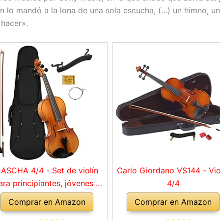
 lo mandó a la lona de una sola escucha, (…) un himno, una
 hacer».
ASCHA 4/4 - Set de violín
Carlo Giordano VS144 - Vio
ara principiantes, jóvenes y
4/4
adultos, violín macizo con
Comprar en Amazon
Comprar en Amazon
rco, colofonia, cuerdas de