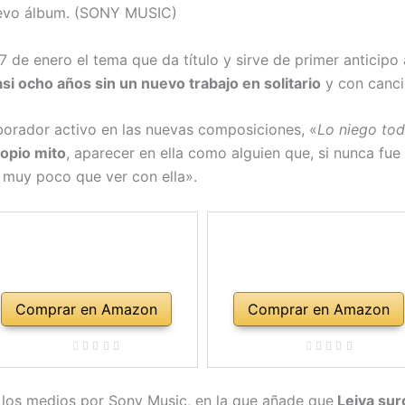
nuevo álbum. (SONY MUSIC)
7 de enero el tema que da título y sirve de primer anticip
i ocho años sin un nuevo trabajo en solitario
y con canci
borador activo en las nuevas composiciones, «
Lo niego to
ropio mito
, aparecer en ella como alguien que, si nunca fue
ne muy poco que ver con ella».
Comprar en Amazon
Comprar en Amazon
 a los medios por Sony Music, en la que añade que
Leiva sur