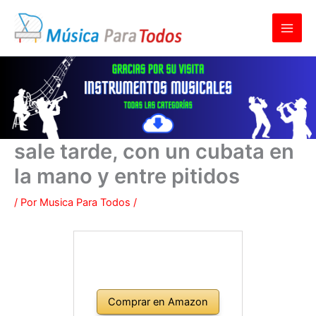
Ir
al
contenido
sale tarde, con un cubata en
la mano y entre pitidos
/ Por
Musica Para Todos
/
Comprar en Amazon