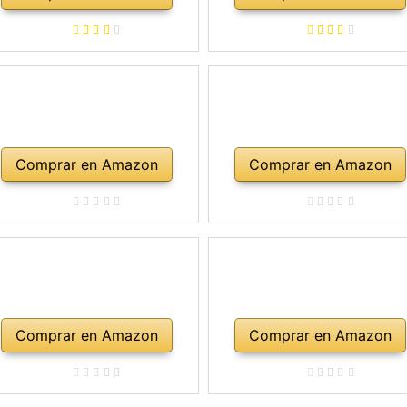
rco, colofonia, cuerdas de
repuesto, soporte para
mbro, maletín, abeto natural
Comprar en Amazon
Comprar en Amazon
Comprar en Amazon
Comprar en Amazon