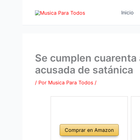
Ir
al
Inicio
contenido
Se cumplen cuarenta a
acusada de satánica
/ Por
Musica Para Todos
/
Comprar en Amazon