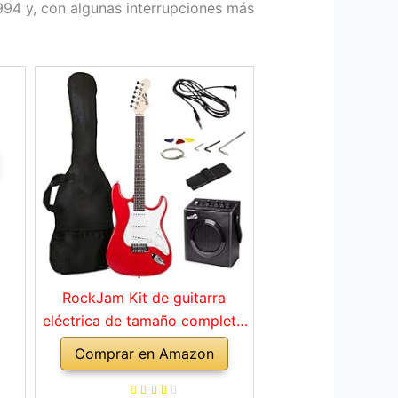
1994 y, con algunas interrupciones más
RockJam Kit de guitarra
eléctrica de tamaño completo
con amplificador de 10 vatios,
Comprar en Amazon
clases, correa, bolsa de
transporte, púas, golpe, plomo