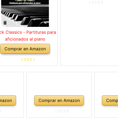
ck Classics - Partituras para
aficionados al piano
Comprar en Amazon
mazon
Comprar en Amazon
Comp