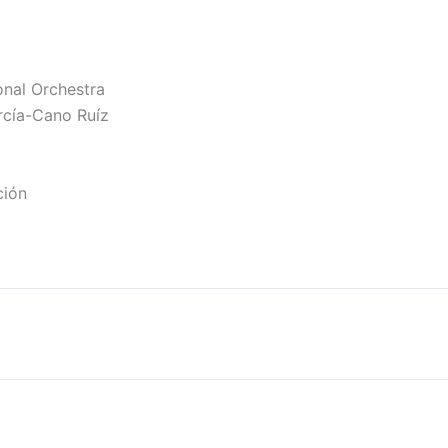
onal Orchestra
rcía-Cano Ruíz
ción