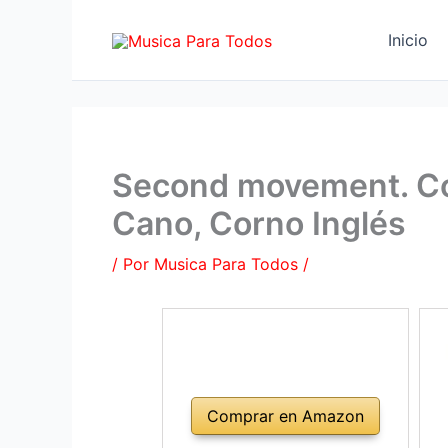
Ir
al
Inicio
contenido
Second movement. Con
Cano, Corno Inglés
/ Por
Musica Para Todos
/
Comprar en Amazon