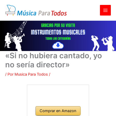
Ir
al
contenido
«Si no hubiera cantado, yo
no sería director»
/ Por
Musica Para Todos
/
Comprar en Amazon