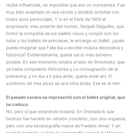
recibir influencias, es imposible que eso no transpirara. Fue
muy bien aceptado en ese círculo y entabló amistad con
todos esos personajes. Y si en el París de 1900 el
empresario más potente del mundo, Serguéi Diáguilev, que
formó la compañía de los ballets rusos y rompió con los
tutús y los ballets de princesas, le encarga un ballet, ¿quién
puede imaginar que Falla iba a escribir música decorativa y
folclórica? Evidentemente, quería ser lo más extremo
posible. En ese momento estaba al lado de Stravinsky, que
ya había compuesto
Petrushka
y
La consagración de la
primavera
, y no iba a ir para atrás, quería estar ahí.
El
sombrero de tres picos
es una obra ácida. Ese es el reto.
El pasado verano se representó con el ballet original, que
no caduca.
No, pero sí que sorprende todavía. En Granada lo que
hicimos fue hacerlo en versión concierto, con una orquesta,
pero con una escenografía nueva de Frederic Amat. Y en
paralelo también se hizo la coreografía original de Massine,