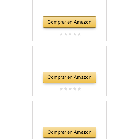
Comprar en Amazon
Comprar en Amazon
Comprar en Amazon