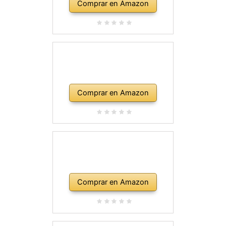
Comprar en Amazon
Comprar en Amazon
Comprar en Amazon