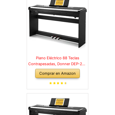
Piano Eléctrico 88 Teclas
Contrapesadas, Donner DEP-20S
Piano Digital 88 Teclas con
Comprar en Amazon
Soporte y 3 Pedal para
Principiante, retro, negro