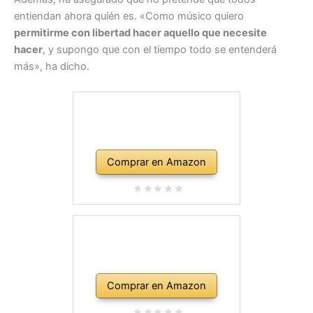
entiendan ahora quién es. «Como músico quiero
permitirme con libertad hacer aquello que necesite
hacer
, y supongo que con el tiempo todo se entenderá
más», ha dicho.
Comprar en Amazon
Comprar en Amazon