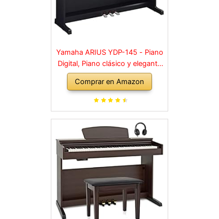
Yamaha ARIUS YDP-145 - Piano
Digital, Piano clásico y elegante
para principiantes y aficionados,
Comprar en Amazon
para cualquier rincón de la casa,
en negro