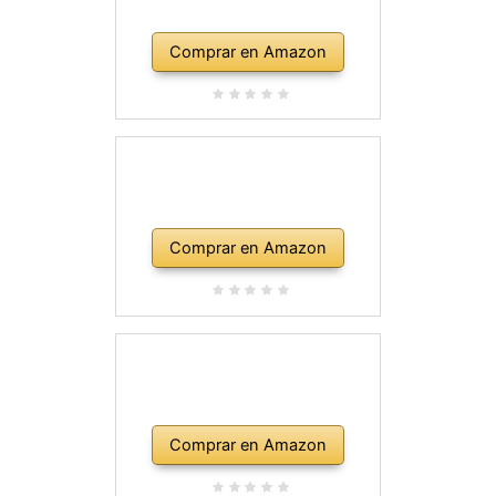
Comprar en Amazon
Comprar en Amazon
Comprar en Amazon