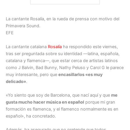
La cantante Rosalía, en la rueda de prensa con motivo del
Primavera Sound.
EFE
La cantante catalana
Rosalía
ha respondido este viernes,
tras ser preguntada sobre su identidad —latina, española,
catalana y flamenca—, que estar cerca de artistas latinos
como J Balvin, Bad Bunny, Nathy Peluso y Carol G le parece
muy interesante, pero que
encasillarlos «es muy
delicado»
.
«Yo siento que soy de Barcelona, que nací aquí y que
me
gusta mucho hacer música en español
porque mi gran
formación es flamenca, y el flamenco normalmente es en
español», ha concretado.
Además, ha asegurado que no pretende que todos