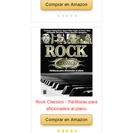
Comprar en Amazon
Rock Classics - Partituras para
aficionados al piano
Comprar en Amazon