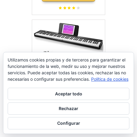
modo de formación, Negro
Utilizamos cookies propias y de terceros para garantizar el
funcionamiento de la web, medir su uso y mejorar nuestros
servicios. Puede aceptar todas las cookies, rechazar las no
necesarias o configurar sus preferencias.
Política de cookies
Aceptar todo
Eastar Piano electrónico plegable
de 88 Teclas, Teclado
Rechazar
Semipesado de Tamaño
Comprar en Amazon
Completo para Principiantes,
Configurar
Teclado de Piano Digital
Bluetooth con Bolsa de Piano,