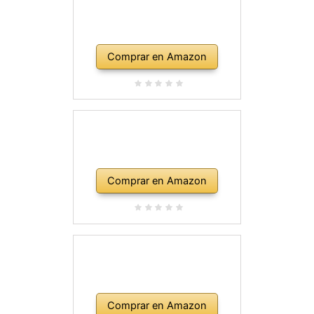
Comprar en Amazon
Comprar en Amazon
Comprar en Amazon