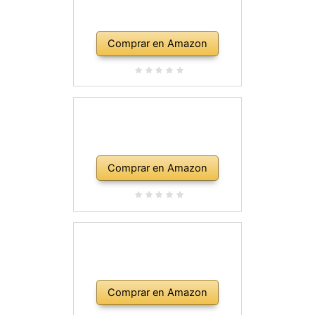
Comprar en Amazon
Comprar en Amazon
Comprar en Amazon