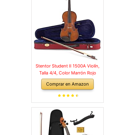
Stentor Student II 1500A Violín,
Talla 4/4, Color Marrón Rojo
Comprar en Amazon