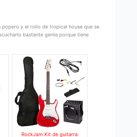
 popero y el rollo de tropical house que se
escucharlo bastante gente porque tiene
RockJam Kit de guitarra