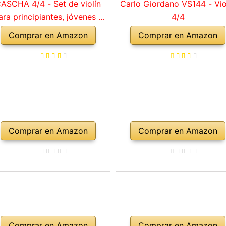
ASCHA 4/4 - Set de violín
Carlo Giordano VS144 - Vio
ara principiantes, jóvenes y
4/4
adultos, violín macizo con
Comprar en Amazon
Comprar en Amazon
rco, colofonia, cuerdas de
repuesto, soporte para
mbro, maletín, abeto natural
Comprar en Amazon
Comprar en Amazon
Comprar en Amazon
Comprar en Amazon