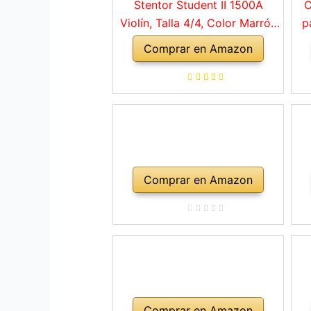
Stentor Student II 1500A
C
Violín, Talla 4/4, Color Marrón
p
Rojo
Comprar en Amazon
a
ho
Comprar en Amazon
Comprar en Amazon