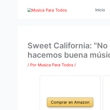
Ir
al
Inicio
contenido
Sweet California: "No
hacemos buena músi
/ Por
Musica Para Todos
/
Comprar en Amazon