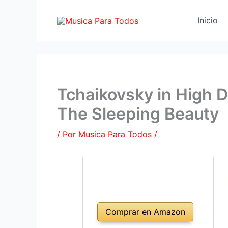
Ir
al
Inicio
contenido
Tchaikovsky in High D
The Sleeping Beauty
/ Por
Musica Para Todos
/
Comprar en Amazon