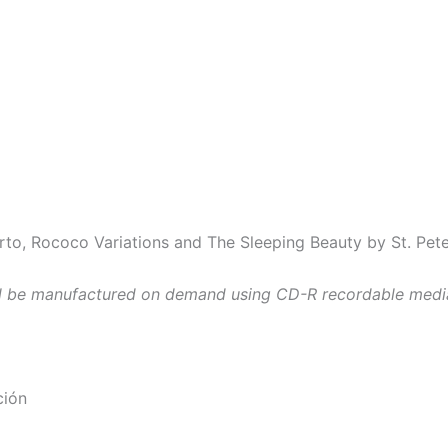
certo, Rococo Variations and The Sleeping Beauty by St. P
l be manufactured on demand using CD-R recordable media.
ción