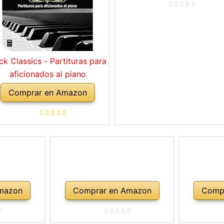
ck Classics - Partituras para
aficionados al piano
Comprar en Amazon
mazon
Comprar en Amazon
Comp