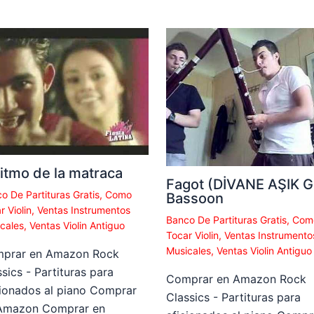
ritmo de la matraca
Fagot (DİVANE AŞIK Gİ
o De Partituras Gratis
,
Como
Bassoon
r Violin
,
Ventas Instrumentos
Banco De Partituras Gratis
,
Com
cales
,
Ventas Violin Antiguo
Tocar Violin
,
Ventas Instrumento
Musicales
,
Ventas Violin Antiguo
prar en Amazon Rock
sics - Partituras para
Comprar en Amazon Rock
cionados al piano Comprar
Classics - Partituras para
Amazon Comprar en