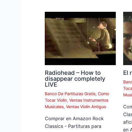
Radiohead – How to
El 
disappear completely
Banc
LIVE
Toca
Banco De Partituras Gratis
,
Como
Musi
Tocar Violin
,
Ventas Instrumentos
Com
Musicales
,
Ventas Violin Antiguo
Clas
Comprar en Amazon Rock
afi
Classics - Partituras para
en 