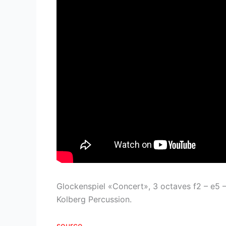
Glockenspiel «Concert», 3 octaves f2 – e5 –
Kolberg Percussion.
source