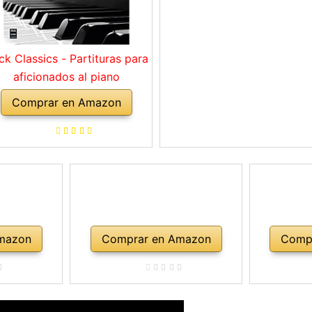
ck Classics - Partituras para
aficionados al piano
Comprar en Amazon
mazon
Comprar en Amazon
Comp