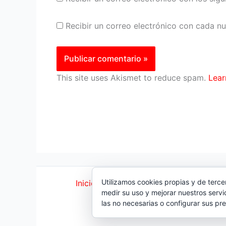
Recibir un correo electrónico con cada n
This site uses Akismet to reduce spam.
Lear
Utilizamos cookies propias y de terce
Inicio
|
Política Cookies
|
Política Priva
medir su uso y mejorar nuestros servi
© 2023 |
ComoTocarViolin
las no necesarias o configurar sus pr