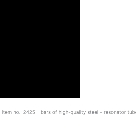
 item no.: 2425 – bars of high-quality steel – resonator tu