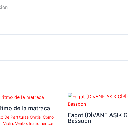
ción
ritmo de la matraca
Fagot (DİVANE AŞIK Gİ
o De Partituras Gratis
,
Como
Bassoon
r Violin
,
Ventas Instrumentos