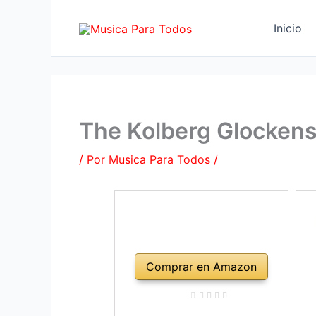
Ir
al
Inicio
contenido
The Kolberg Glockens
/ Por
Musica Para Todos
/
Comprar en Amazon