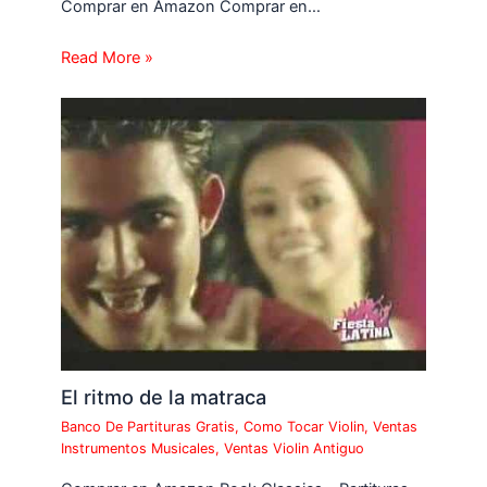
Comprar en Amazon Comprar en…
Read More »
El ritmo de la matraca
Banco De Partituras Gratis
,
Como Tocar Violin
,
Ventas
Instrumentos Musicales
,
Ventas Violin Antiguo