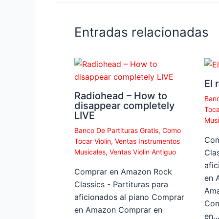
Entradas relacionadas
El 
Radiohead – How to
Banc
disappear completely
Toca
LIVE
Musi
Banco De Partituras Gratis
,
Como
Com
Tocar Violin
,
Ventas Instrumentos
Musicales
,
Ventas Violin Antiguo
Clas
afi
Comprar en Amazon Rock
en 
Classics - Partituras para
Ama
aficionados al piano Comprar
Com
en Amazon Comprar en
en