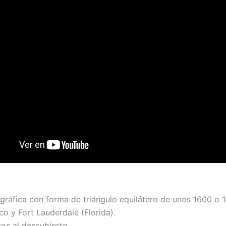
ográfica con forma de triángulo equilátero de unos 1600 o 
co y Fort Lauderdale (Florida).
os al descubierto