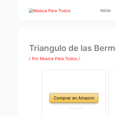
Ir
al
Inicio
contenido
Triangulo de las Ber
/ Por
Musica Para Todos
/
Comprar en Amazon