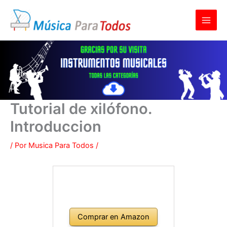
Ir
al
contenido
Tutorial de xilófono.
Introduccion
/ Por
Musica Para Todos
/
Comprar en Amazon