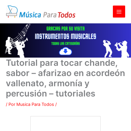
Ir
al
contenido
Tutorial para tocar chande,
sabor – afarizao en acordeón
vallenato, armonía y
percusión – tutoriales
/ Por
Musica Para Todos
/