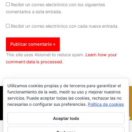
Recibir un correo electrónico con los siguientes
comentarios a esta entrada.
Recibir un correo electrónico con cada nueva entrada.
This site uses Akismet to reduce spam.
Learn how your
comment data is processed.
Utilizamos cookies propias y de terceros para garantizar el
funcionamiento de la web, medir su uso y mejorar nuestros
servicios. Puede aceptar todas las cookies, rechazar las no
necesarias o configurar sus preferencias.
Política de cookies
Aceptar todo
Inicio
|
Política Cookies
|
Política Privacidad
|
Contacto