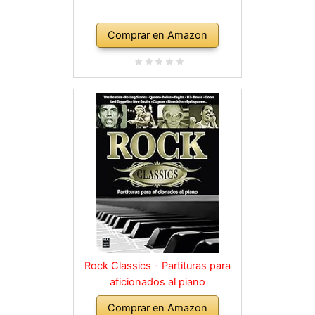
Comprar en Amazon
Rock Classics - Partituras para
aficionados al piano
Comprar en Amazon