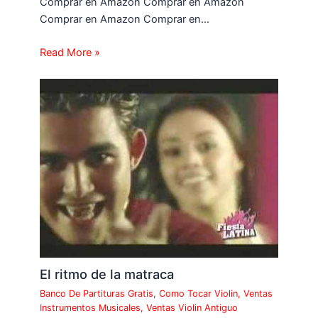
Comprar en Amazon Comprar en Amazon
Comprar en Amazon Comprar en…
Read More »
El ritmo de la matraca
Banco De Partituras Gratis
,
Como Tocar Violin
,
Ventas
Instrumentos Musicales
,
Ventas Violin Antiguo