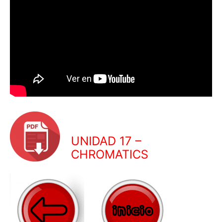
UNIDAD 17 –
CHROMATICS