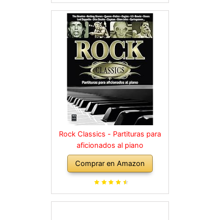
Rock Classics - Partituras para
aficionados al piano
Comprar en Amazon