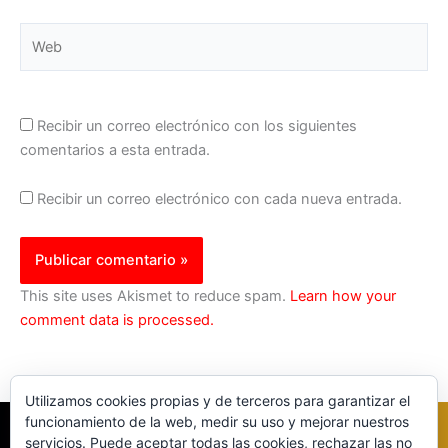
Web
Recibir un correo electrónico con los siguientes
comentarios a esta entrada.
Recibir un correo electrónico con cada nueva entrada.
This site uses Akismet to reduce spam.
Learn how your
comment data is processed.
Utilizamos cookies propias y de terceros para garantizar el
funcionamiento de la web, medir su uso y mejorar nuestros
servicios. Puede aceptar todas las cookies, rechazar las no