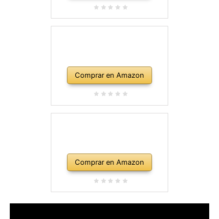
Comprar en Amazon
Comprar en Amazon