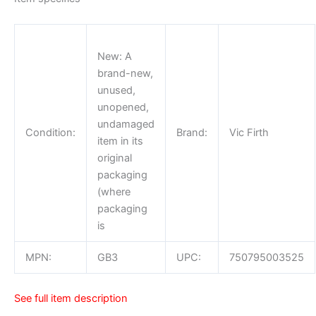
New:
A
brand-new,
unused,
unopened,
undamaged
Condition:
Brand:
Vic Firth
item in its
original
packaging
(where
packaging
is
MPN:
GB3
UPC:
750795003525
See full item description