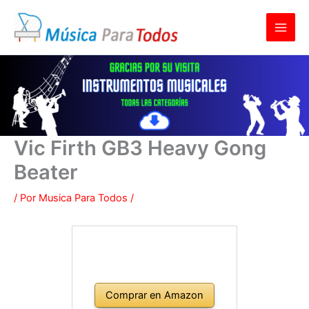
Ir
al
contenido
Vic Firth GB3 Heavy Gong
Beater
/ Por
Musica Para Todos
/
Comprar en Amazon