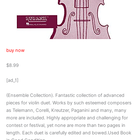
buy now
$8.99
[ad_1]
(Ensemble Collection). Fantastic collection of advanced
pieces for violin duet. Works by such esteemed composers
as Telemann, Corelli, Kreutzer, Paganini and many, many
more are included. Highly appropriate and challenging for
contest or festival, yet none are more than two pages in
length. Each duet is carefully edited and bowed.Used Book