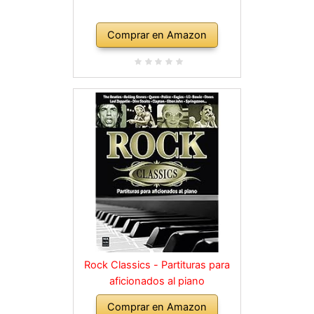
Comprar en Amazon
Rock Classics - Partituras para
aficionados al piano
Comprar en Amazon