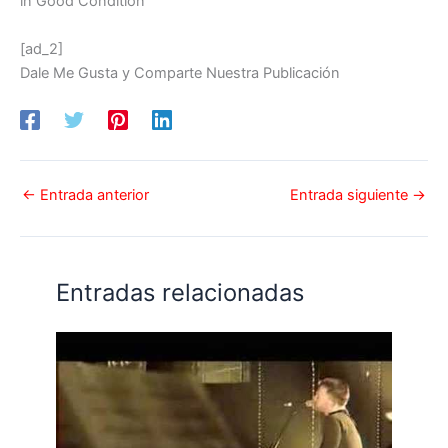
in Good Condition
[ad_2]
Dale Me Gusta y Comparte Nuestra Publicación
←
Entrada anterior
Entrada siguiente
→
Entradas relacionadas