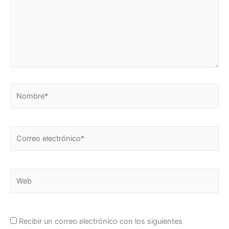
Nombre*
Correo
electrónico*
Web
Recibir un correo electrónico con los siguientes