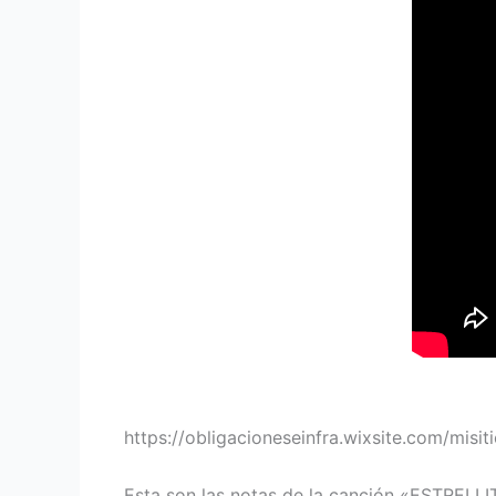
https://obligacioneseinfra.wixsite.com/misit
Esta son las notas de la canción «ESTREL