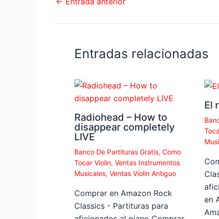
←
Entrada anterior
Entradas relacionadas
El 
Radiohead – How to
Banc
disappear completely
Toca
LIVE
Musi
Banco De Partituras Gratis
,
Como
Com
Tocar Violin
,
Ventas Instrumentos
Musicales
,
Ventas Violin Antiguo
Clas
afi
Comprar en Amazon Rock
en 
Classics - Partituras para
Ama
aficionados al piano Comprar