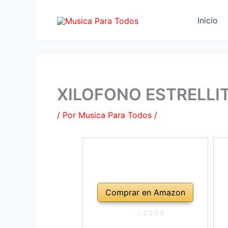
Ir
al
Inicio
contenido
XILOFONO ESTRELLI
/ Por
Musica Para Todos
/
Comprar en Amazon