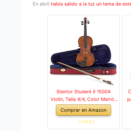
En abril
había salido a la luz un tema de es
Stentor Student II 1500A
C
Violín, Talla 4/4, Color Marrón
p
Rojo
Comprar en Amazon
a
ho