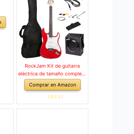
n
RockJam Kit de guitarra
eléctrica de tamaño completo
con amplificador de 10
Comprar en Amazon
vatios, clases, correa, bolsa
de transporte, púas, golpe,
plomo y cuerdas de repuesto,
color rojo