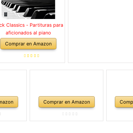
ck Classics - Partituras para
aficionados al piano
Comprar en Amazon
mazon
Comprar en Amazon
Comp