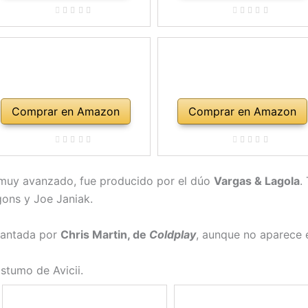
Comprar en Amazon
Comprar en Amazon
o muy avanzado, fue producido por el dúo
Vargas & Lagola
.
ons y Joe Janiak.
cantada por
Chris Martin, de
Coldplay
, aunque no aparece e
óstumo de Avicii.