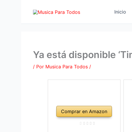
Ir
al
Inicio
contenido
Ya está disponible ‘Ti
/ Por
Musica Para Todos
/
Comprar en Amazon