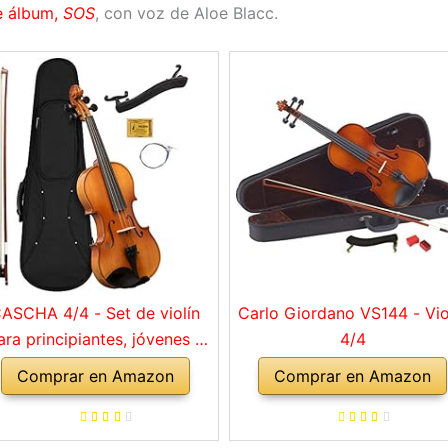
te álbum,
SOS
, con voz de Aloe Blacc.
ASCHA 4/4 - Set de violín
Carlo Giordano VS144 - Vio
ara principiantes, jóvenes y
4/4
adultos, violín macizo con
Comprar en Amazon
Comprar en Amazon
rco, colofonia, cuerdas de
repuesto, soporte para
mbro, maletín, abeto natural