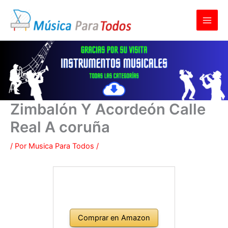
Ir
al
contenido
Zimbalón Y Acordeón Calle
Real A coruña
/ Por
Musica Para Todos
/
Comprar en Amazon