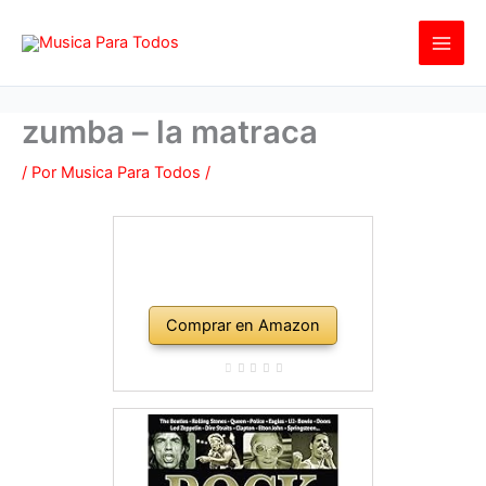
Ir
al
contenido
zumba – la matraca
/ Por
Musica Para Todos
/
Comprar en Amazon