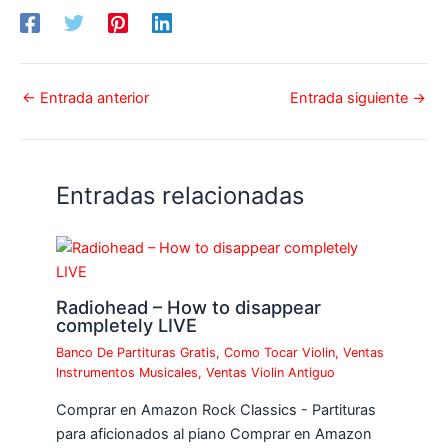
←
Entrada anterior
Entrada siguiente
→
Entradas relacionadas
Radiohead – How to disappear
completely LIVE
Banco De Partituras Gratis
,
Como Tocar Violin
,
Ventas
Instrumentos Musicales
,
Ventas Violin Antiguo
Comprar en Amazon Rock Classics - Partituras
para aficionados al piano Comprar en Amazon