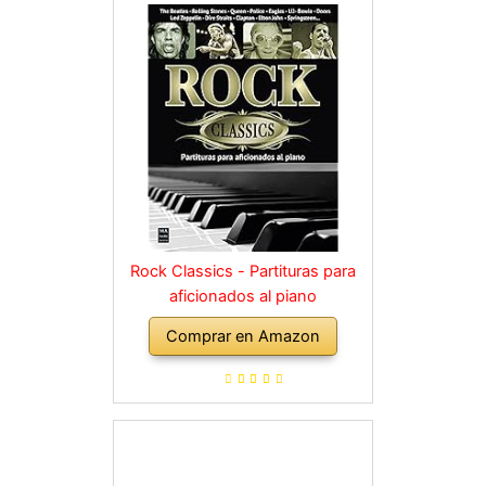
Rock Classics - Partituras para
aficionados al piano
Comprar en Amazon