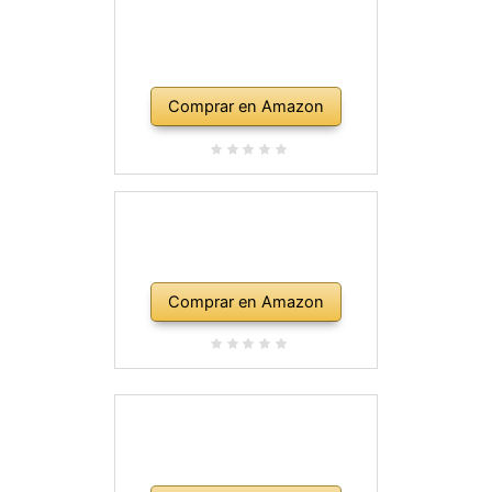
Comprar en Amazon
Comprar en Amazon