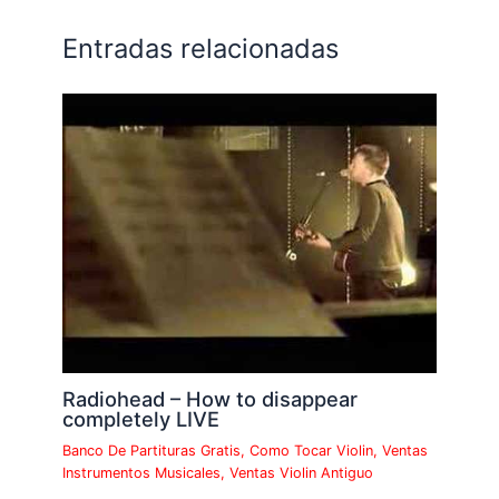
Entradas relacionadas
Radiohead – How to disappear
completely LIVE
Banco De Partituras Gratis
,
Como Tocar Violin
,
Ventas
Instrumentos Musicales
,
Ventas Violin Antiguo