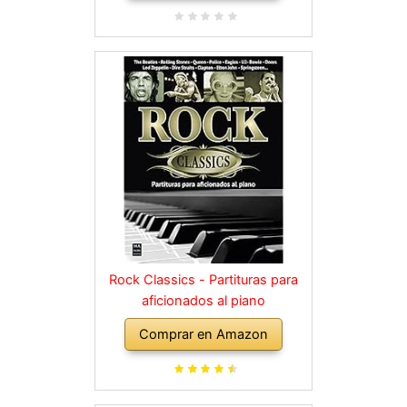
Rock Classics - Partituras para
aficionados al piano
Comprar en Amazon