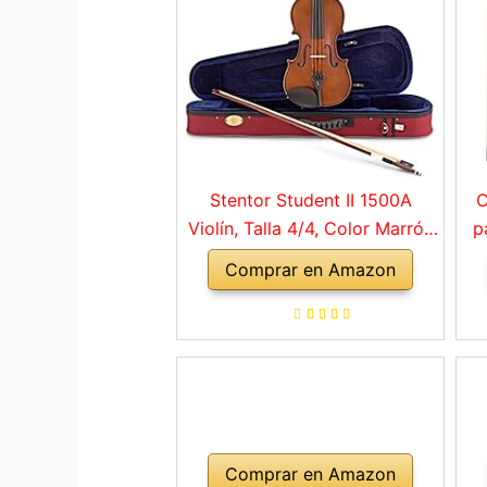
Stentor Student II 1500A
C
Violín, Talla 4/4, Color Marrón
p
Rojo
Comprar en Amazon
a
ho
Comprar en Amazon