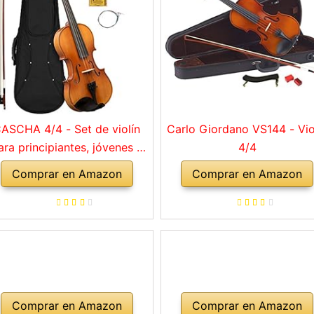
ASCHA 4/4 - Set de violín
Carlo Giordano VS144 - Vio
ara principiantes, jóvenes y
4/4
adultos, violín macizo con
Comprar en Amazon
Comprar en Amazon
rco, colofonia, cuerdas de
repuesto, soporte para
mbro, maletín, abeto natural
Comprar en Amazon
Comprar en Amazon