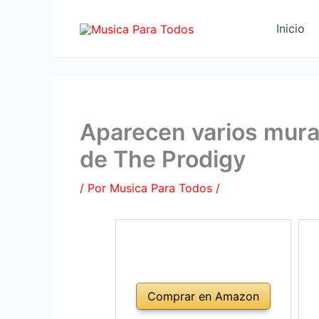
Ir
al
Inicio
contenido
Aparecen varios murale
de The Prodigy
/ Por
Musica Para Todos
/
Comprar en Amazon