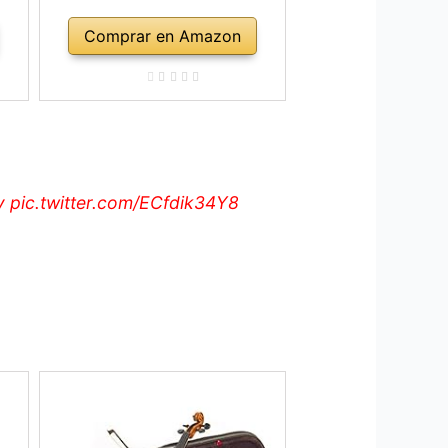
Comprar en Amazon
y
pic.twitter.com/ECfdik34Y8