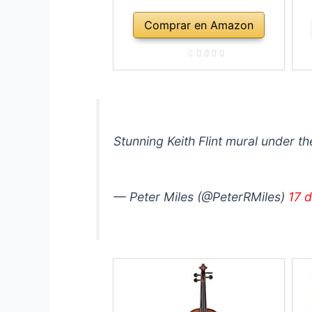
Comprar en Amazon
Stunning Keith Flint mural under th
— Peter Miles (@PeterRMiles)
17 