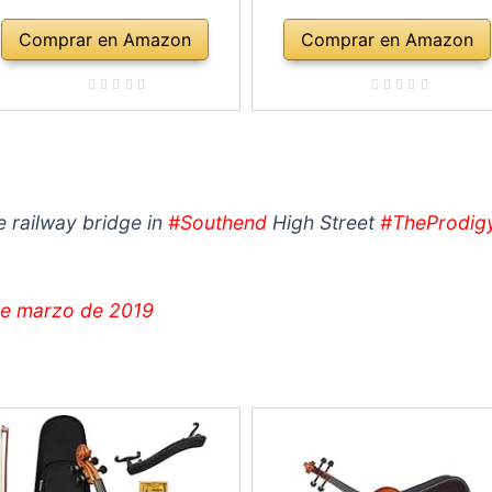
Comprar en Amazon
Comprar en Amazon
e railway bridge in
#Southend
High Street
#TheProdig
de marzo de 2019