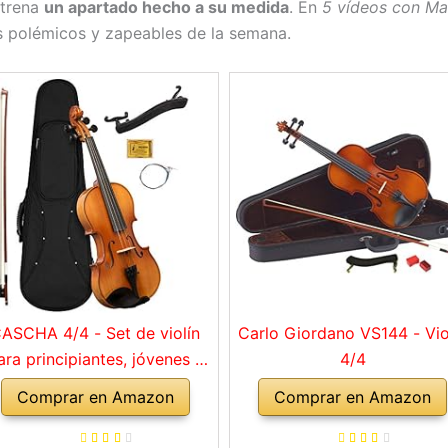
trena
un apartado hecho a su medida
. En
5 vídeos con Ma
ás polémicos y zapeables de la semana.
ASCHA 4/4 - Set de violín
Carlo Giordano VS144 - Vio
ara principiantes, jóvenes y
4/4
adultos, violín macizo con
Comprar en Amazon
Comprar en Amazon
rco, colofonia, cuerdas de
repuesto, soporte para