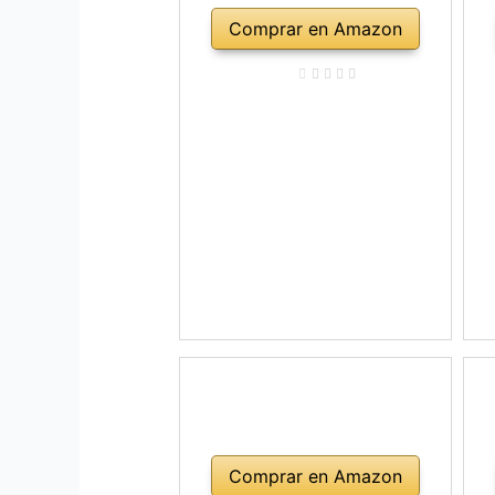
Comprar en Amazon
Comprar en Amazon