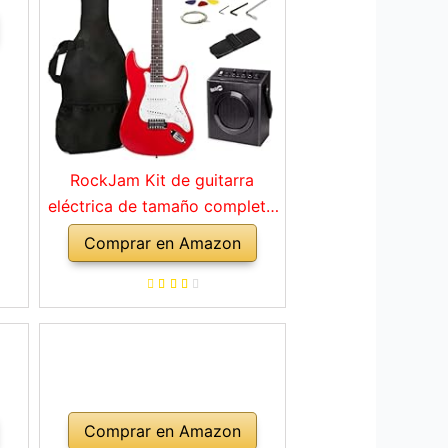
RockJam Kit de guitarra
eléctrica de tamaño completo
con amplificador de 10 vatios,
Comprar en Amazon
clases, correa, bolsa de
transporte, púas, golpe, plomo
y cuerdas de repuesto, color
rojo
Comprar en Amazon