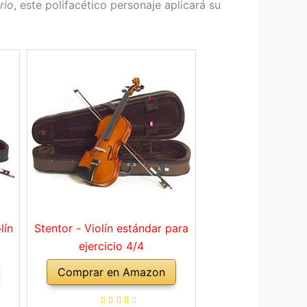
rio
, este polifacético personaje aplicará su
lín
Stentor - Violín estándar para
ejercicio 4/4
Comprar en Amazon