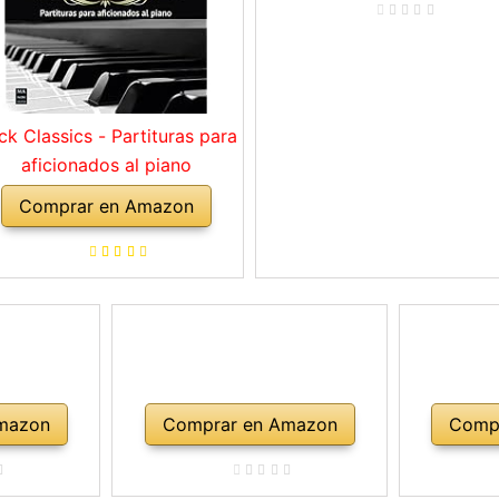
ck Classics - Partituras para
aficionados al piano
Comprar en Amazon
mazon
Comprar en Amazon
Comp