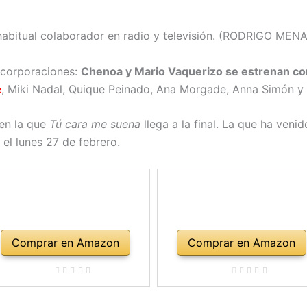
habitual colaborador en radio y televisión. (RODRIGO MEN
ncorporaciones:
Chenoa y Mario Vaquerizo se estrenan c
e
, Miki Nadal, Quique Peinado, Ana Morgade, Anna Simón y
en la que
Tú cara me suena
llega a la final. La que ha veni
el lunes 27 de febrero.
Comprar en Amazon
Comprar en Amazon