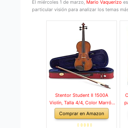
El miércoles 1 de marzo,
Mario Vaquerizo
es
particular visión para analizar los temas m
Stentor Student II 1500A
C
Violín, Talla 4/4, Color Marrón
p
Rojo
Comprar en Amazon
a