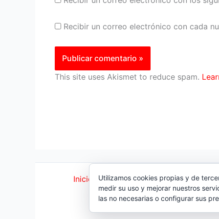
Recibir un correo electrónico con cada n
This site uses Akismet to reduce spam.
Lear
Utilizamos cookies propias y de terce
Inicio
|
Política Cookies
|
Política Priva
medir su uso y mejorar nuestros servi
© 2023 |
ComoTocarViolin
las no necesarias o configurar sus pr