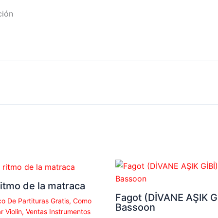
ción
ritmo de la matraca
Fagot (DİVANE AŞIK Gİ
o De Partituras Gratis
,
Como
Bassoon
r Violin
,
Ventas Instrumentos