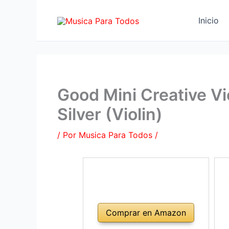
Ir
al
Inicio
contenido
Good Mini Creative V
Silver (Violin)
/ Por
Musica Para Todos
/
Comprar en Amazon