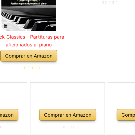
ck Classics - Partituras para
aficionados al piano
Comprar en Amazon
mazon
Comprar en Amazon
Comp