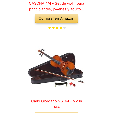
CASCHA 4/4 - Set de violín para
principiantes, jóvenes y adultos,
violín macizo con arco, colofonia,
Comprar en Amazon
cuerdas de repuesto, soporte
para hombro, maletín, abeto
natural
Carlo Giordano VS144 - Violín
4/4