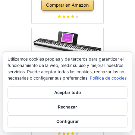
con pedal de resonancia, fuente
Comprar en Amazon
de alimentación, 2 altavoces y
modo de formación, Negro
Utilizamos cookies propias y de terceros para garantizar el
funcionamiento de la web, medir su uso y mejorar nuestros
servicios. Puede aceptar todas las cookies, rechazar las no
necesarias o configurar sus preferencias.
Política de cookies
Aceptar todo
Eastar Piano electrónico plegable
Rechazar
de 88 Teclas, Teclado
Semipesado de Tamaño
Configurar
Comprar en Amazon
Completo para Principiantes,
Teclado de Piano Digital