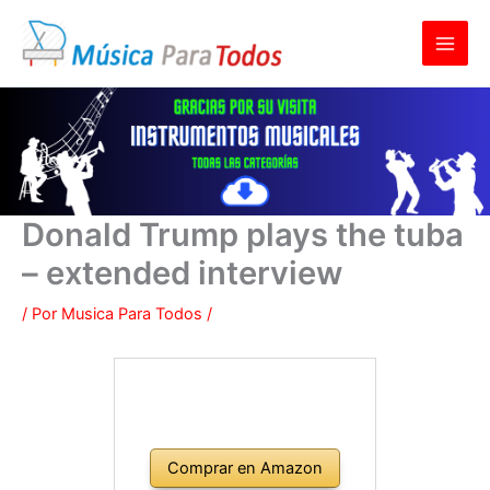
Ir
al
contenido
Donald Trump plays the tuba
– extended interview
/ Por
Musica Para Todos
/
Comprar en Amazon