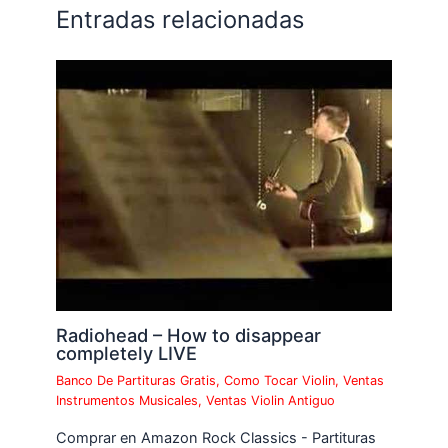
Entradas relacionadas
Radiohead – How to disappear
completely LIVE
Banco De Partituras Gratis
,
Como Tocar Violin
,
Ventas
Instrumentos Musicales
,
Ventas Violin Antiguo
Comprar en Amazon Rock Classics - Partituras