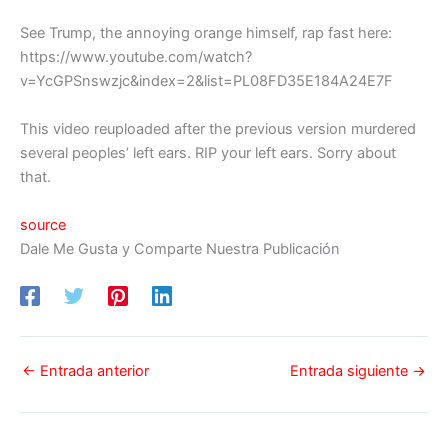
See Trump, the annoying orange himself, rap fast here:
https://www.youtube.com/watch?
v=YcGPSnswzjc&index=2&list=PL08FD35E184A24E7F
This video reuploaded after the previous version murdered
several peoples’ left ears. RIP your left ears. Sorry about
that.
source
Dale Me Gusta y Comparte Nuestra Publicación
←
Entrada anterior
Entrada siguiente
→