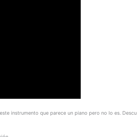
ste instrumento que parece un piano pero no lo es. Descub
ción