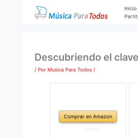
Ir
Inicio
al
Partit
contenido
Descubriendo el clave
/ Por
Musica Para Todos
/
Comprar en Amazon