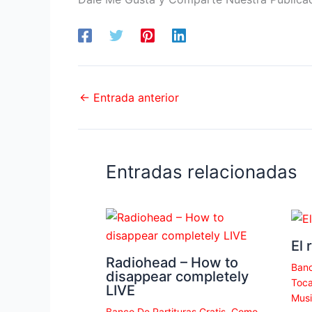
←
Entrada anterior
Entradas relacionadas
El 
Radiohead – How to
Banc
disappear completely
Toca
LIVE
Musi
Banco De Partituras Gratis
,
Como