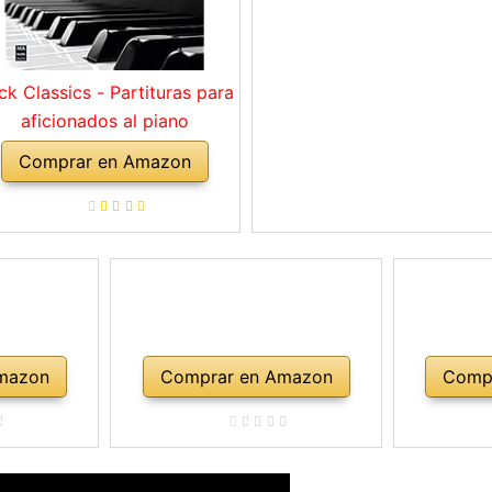
ck Classics - Partituras para
aficionados al piano
Comprar en Amazon
mazon
Comprar en Amazon
Comp