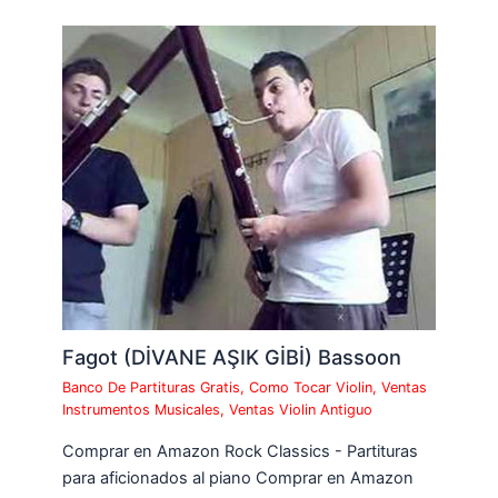
Fagot (DİVANE AŞIK GİBİ) Bassoon
Banco De Partituras Gratis
,
Como Tocar Violin
,
Ventas
Instrumentos Musicales
,
Ventas Violin Antiguo
Comprar en Amazon Rock Classics - Partituras
para aficionados al piano Comprar en Amazon