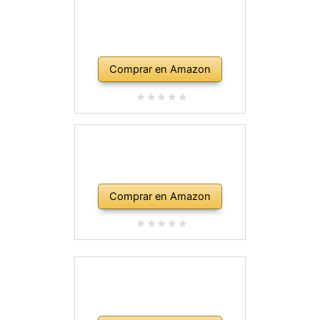
Comprar en Amazon
Comprar en Amazon