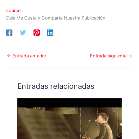
source
Dale Me Gusta y Comparte Nuestra Publicación
←
Entrada anterior
Entrada siguiente
→
Entradas relacionadas