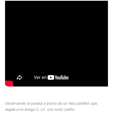
Observando la puesta a punto de un reloj carrillón que
regalé a mi amigo C.J.F. con todo cariño.