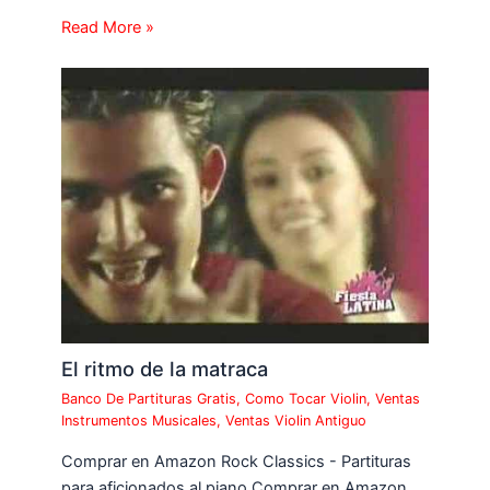
Read More »
El ritmo de la matraca
Banco De Partituras Gratis
,
Como Tocar Violin
,
Ventas
Instrumentos Musicales
,
Ventas Violin Antiguo
Comprar en Amazon Rock Classics - Partituras
para aficionados al piano Comprar en Amazon