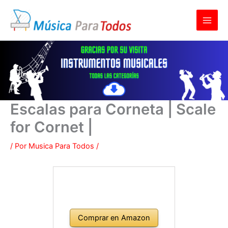
Ir
al
contenido
Escalas para Corneta | Scale
for Cornet |
/ Por
Musica Para Todos
/
Comprar en Amazon