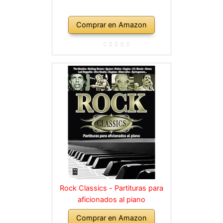
Comprar en Amazon
Rock Classics - Partituras para
aficionados al piano
Comprar en Amazon