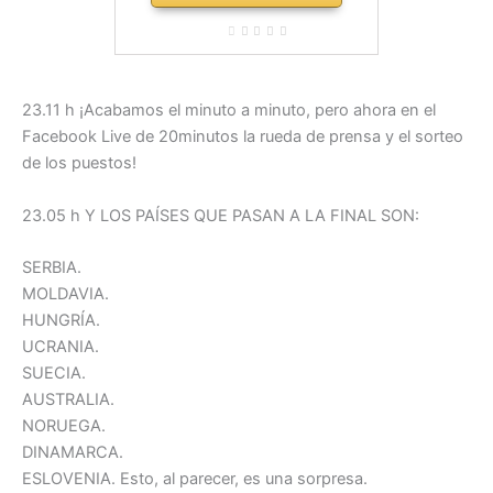
23.11 h
¡Acabamos el minuto a minuto, pero ahora en el
Facebook Live de 20minutos la rueda de prensa y el sorteo
de los puestos!
23.05 h
Y LOS PAÍSES QUE PASAN A LA FINAL SON:
SERBIA.
MOLDAVIA.
HUNGRÍA.
UCRANIA.
SUECIA.
AUSTRALIA.
NORUEGA.
DINAMARCA.
ESLOVENIA. Esto, al parecer, es una sorpresa.