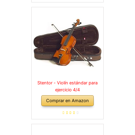
Stentor - Violín estándar para
ejercicio 4/4
Comprar en Amazon