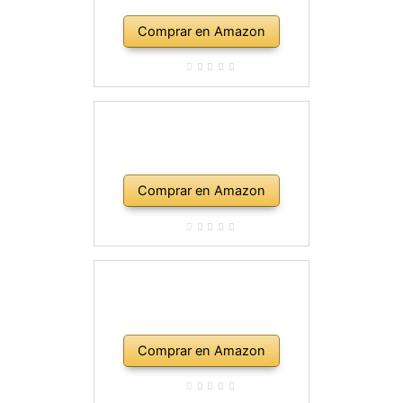
Comprar en Amazon
Comprar en Amazon
Comprar en Amazon