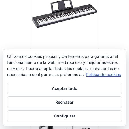
Amazon Basics Piano digital con
Utilizamos cookies propias y de terceros para garantizar el
teclado semipesado de 88 teclas
funcionamiento de la web, medir su uso y mejorar nuestros
con pedal de resonancia, fuente
Comprar en Amazon
servicios. Puede aceptar todas las cookies, rechazar las no
de alimentación, 2 altavoces y
necesarias o configurar sus preferencias.
Política de cookies
modo de formación, Negro
Aceptar todo
Rechazar
Configurar