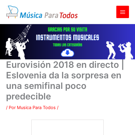
Ir
al
contenido
Eurovisión 2018 en directo |
Eslovenia da la sorpresa en
una semifinal poco
predecible
/ Por
Musica Para Todos
/