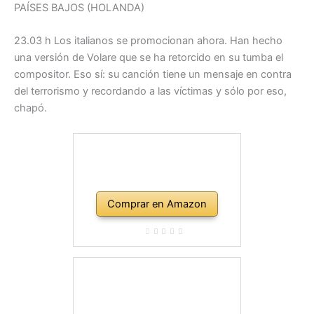
PAÍSES BAJOS (HOLANDA)
23.03 h
Los italianos se promocionan ahora. Han hecho
una versión de Volare que se ha retorcido en su tumba el
compositor. Eso sí: su canción tiene un mensaje en contra
del terrorismo y recordando a las víctimas y sólo por eso,
chapó.
Comprar en Amazon