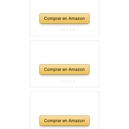
Comprar en Amazon
Comprar en Amazon
Comprar en Amazon