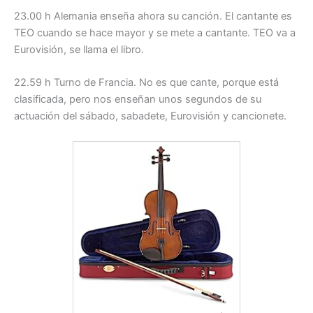
23.00 h
Alemania enseña ahora su canción. El cantante es
TEO cuando se hace mayor y se mete a cantante. TEO va a
Eurovisión, se llama el libro.
22.59 h
Turno de Francia. No es que cante, porque está
clasificada, pero nos enseñan unos segundos de su
actuación del sábado, sabadete, Eurovisión y cancionete.