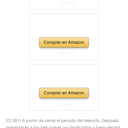
Comprar en Amazon
Comprar en Amazon
22.38 h
A punto de cerrar el periodo del televoto. Después
presentarán a los tres países ya clasificados y luego llegará