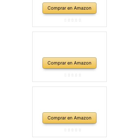
Comprar en Amazon
Comprar en Amazon
Comprar en Amazon