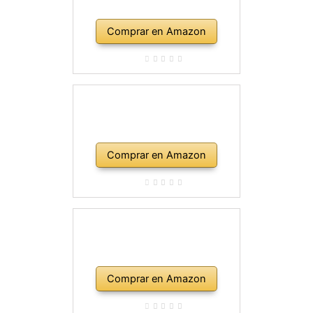
Comprar en Amazon
Comprar en Amazon
Comprar en Amazon