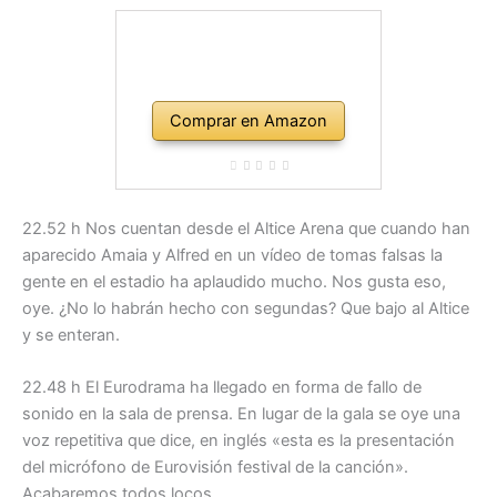
Comprar en Amazon
22.52 h
Nos cuentan desde el Altice Arena que cuando han
aparecido Amaia y Alfred en un vídeo de tomas falsas la
gente en el estadio ha aplaudido mucho. Nos gusta eso,
oye. ¿No lo habrán hecho con segundas? Que bajo al Altice
y se enteran.
22.48 h
El Eurodrama ha llegado en forma de fallo de
sonido en la sala de prensa. En lugar de la gala se oye una
voz repetitiva que dice, en inglés «esta es la presentación
del micrófono de Eurovisión festival de la canción».
Acabaremos todos locos.