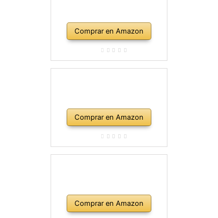
Comprar en Amazon
Comprar en Amazon
Comprar en Amazon