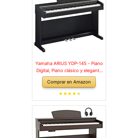
Yamaha ARIUS YDP-145 - Piano
Digital, Piano clásico y elegante
para principiantes y aficionados,
Comprar en Amazon
para cualquier rincón de la casa,
en negro