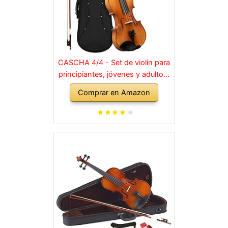
CASCHA 4/4 - Set de violín para
principiantes, jóvenes y adultos,
violín macizo con arco, colofonia,
Comprar en Amazon
cuerdas de repuesto, soporte
para hombro, maletín, abeto
natural