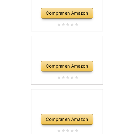
Comprar en Amazon
Comprar en Amazon
Comprar en Amazon