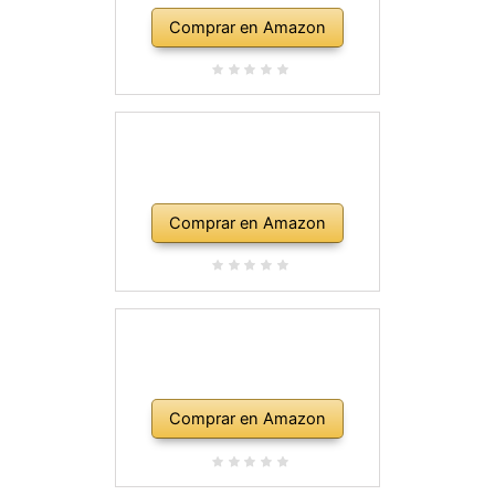
Comprar en Amazon
Comprar en Amazon
Comprar en Amazon