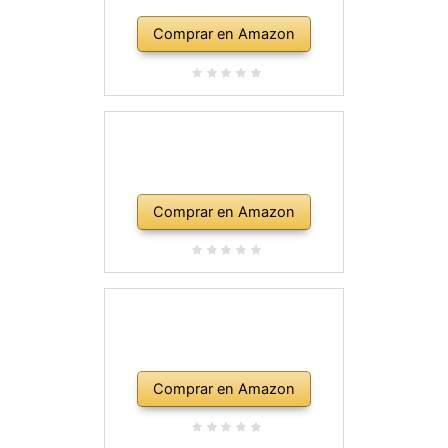
Comprar en Amazon
Comprar en Amazon
Comprar en Amazon