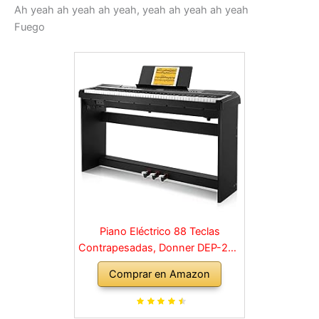
Ah yeah ah yeah ah yeah, yeah ah yeah ah yeah
Fuego
Piano Eléctrico 88 Teclas
Contrapesadas, Donner DEP-20S
Piano Digital 88 Teclas con
Comprar en Amazon
Soporte y 3 Pedal para
Principiante, retro, negro