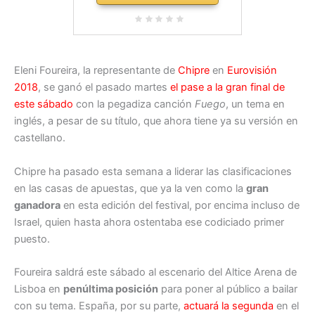
Eleni Foureira, la representante de
Chipre
en
Eurovisión
2018
, se ganó el pasado martes
el pase a la gran final de
este sábado
con la pegadiza canción
Fuego
, un tema en
inglés, a pesar de su título, que ahora tiene ya su versión en
castellano.
Chipre ha pasado esta semana a liderar las clasificaciones
en las casas de apuestas, que ya la ven como la
gran
ganadora
en esta edición del festival, por encima incluso de
Israel, quien hasta ahora ostentaba ese codiciado primer
puesto.
Foureira saldrá este sábado al escenario del Altice Arena de
Lisboa en
penúltima posición
para poner al público a bailar
con su tema. España, por su parte,
actuará la segunda
en el