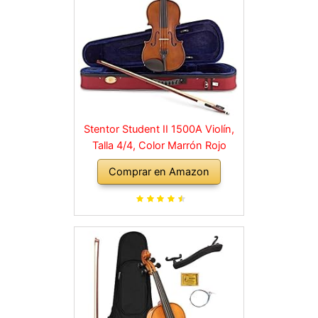
Stentor Student II 1500A Violín,
Talla 4/4, Color Marrón Rojo
Comprar en Amazon