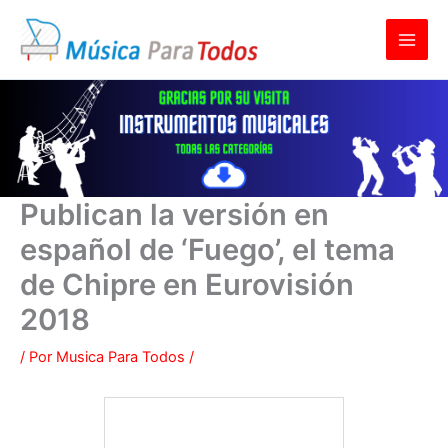
Ir
al
contenido
Publican la versión en
español de ‘Fuego’, el tema
de Chipre en Eurovisión
2018
/ Por
Musica Para Todos
/