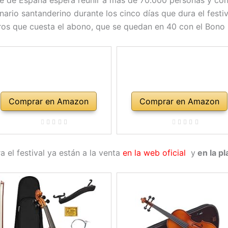
rte de España espera reunir a más de 70.000 personas y co
nario santanderino durante los cinco días que dura el fest
ros que cuesta el abono, que se quedan en 40 con el Bono 
Comprar en Amazon
Comprar en Amazon
 el festival ya están a la venta
en la web oficial
y
en la pl