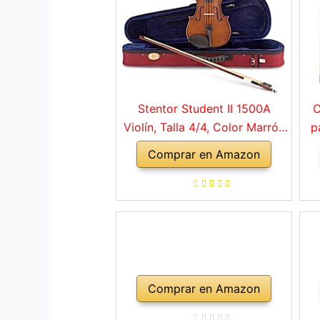
Stentor Student II 1500A
C
Violín, Talla 4/4, Color Marrón
p
Rojo
Comprar en Amazon
a
ho
Comprar en Amazon