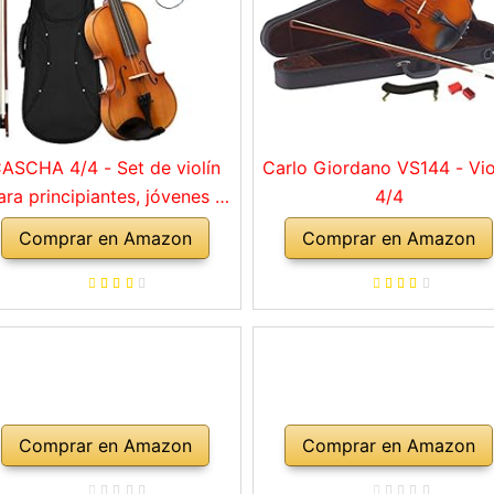
ASCHA 4/4 - Set de violín
Carlo Giordano VS144 - Vio
ara principiantes, jóvenes y
4/4
adultos, violín macizo con
Comprar en Amazon
Comprar en Amazon
rco, colofonia, cuerdas de
repuesto, soporte para
mbro, maletín, abeto natural
Comprar en Amazon
Comprar en Amazon