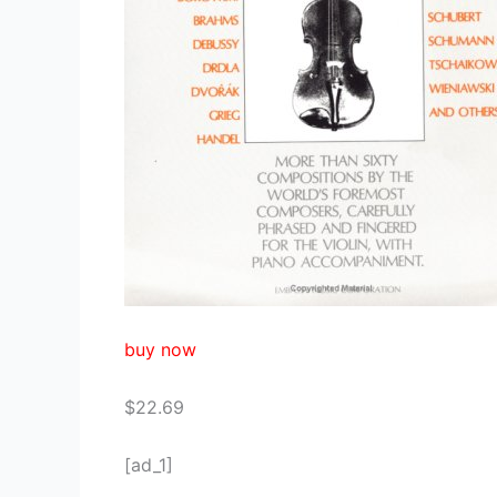
buy now
$22.69
[ad_1]