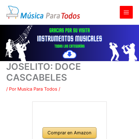
Ir
al
contenido
JOSELITO: DOCE
CASCABELES
/ Por
Musica Para Todos
/
Comprar en Amazon