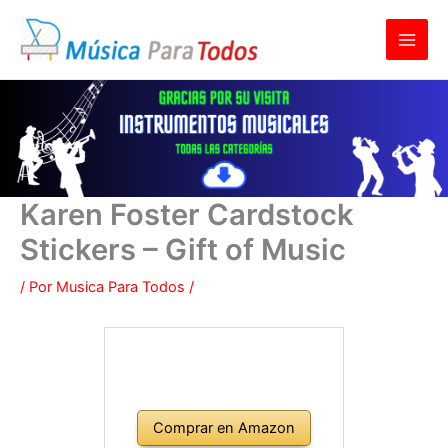
Ir
al
contenido
Karen Foster Cardstock
Stickers – Gift of Music
/ Por
Musica Para Todos
/
Comprar en Amazon