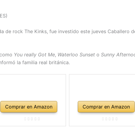
RES)
da de rock The Kinks, fue investido este jueves Caballero de
s como
You really Got Me
,
Waterloo Sunset
o
Sunny Afterno
ormó la familia real británica.
Comprar en Amazon
Comprar en Amazon