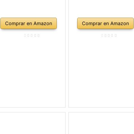
Comprar en Amazon
Comprar en Amazon