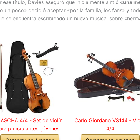
 ese título, Davies aseguró que inicialmente sintió
«una mez
un poco» decidió aceptar «por la familia, los fans» y todos
ue se encuentra escribiendo un nuevo musical sobre «herma
ASCHA 4/4 - Set de violín
Carlo Giordano VS144 - Vio
ara principiantes, jóvenes y
4/4
adultos, violín macizo con