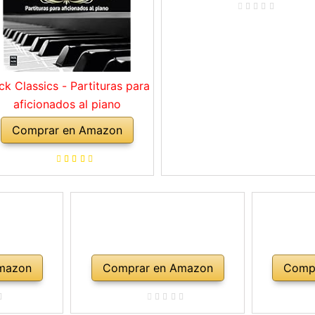
ck Classics - Partituras para
aficionados al piano
Comprar en Amazon
mazon
Comprar en Amazon
Comp