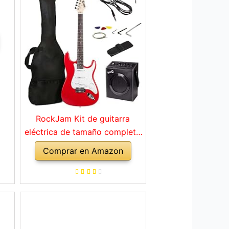
RockJam Kit de guitarra
eléctrica de tamaño completo
con amplificador de 10 vatios,
Comprar en Amazon
clases, correa, bolsa de
transporte, púas, golpe, plomo
y cuerdas de repuesto, color
rojo