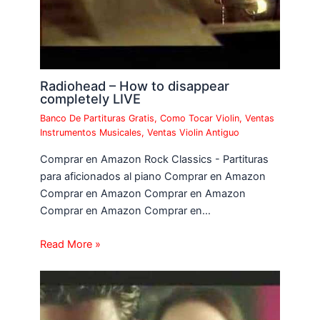
Radiohead – How to disappear
completely LIVE
Banco De Partituras Gratis
,
Como Tocar Violin
,
Ventas
Instrumentos Musicales
,
Ventas Violin Antiguo
Comprar en Amazon Rock Classics - Partituras
para aficionados al piano Comprar en Amazon
Comprar en Amazon Comprar en Amazon
Comprar en Amazon Comprar en…
Read More »