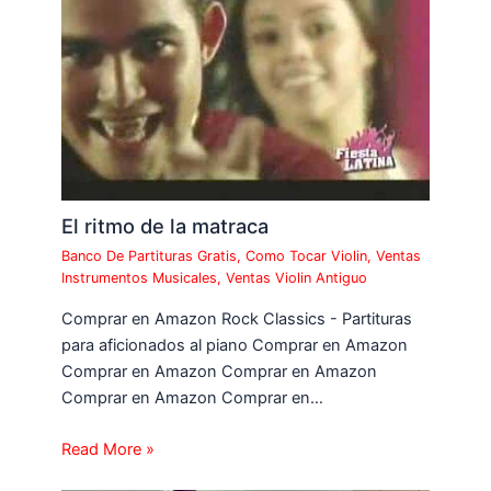
El ritmo de la matraca
Banco De Partituras Gratis
,
Como Tocar Violin
,
Ventas
Instrumentos Musicales
,
Ventas Violin Antiguo
Comprar en Amazon Rock Classics - Partituras
para aficionados al piano Comprar en Amazon
Comprar en Amazon Comprar en Amazon
Comprar en Amazon Comprar en…
Read More »