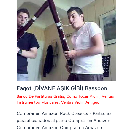
Fagot (DİVANE AŞIK GİBİ) Bassoon
Banco De Partituras Gratis
,
Como Tocar Violin
,
Ventas
Instrumentos Musicales
,
Ventas Violin Antiguo
Comprar en Amazon Rock Classics - Partituras
para aficionados al piano Comprar en Amazon
Comprar en Amazon Comprar en Amazon