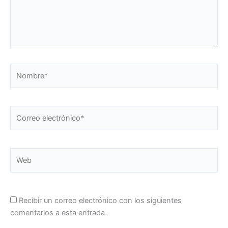
Nombre*
Correo
electrónico*
Web
Recibir un correo electrónico con los siguientes
comentarios a esta entrada.