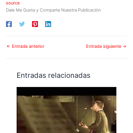
source
Dale Me Gusta y Comparte Nuestra Publicación
←
Entrada anterior
Entrada siguiente
→
Entradas relacionadas