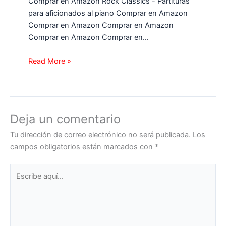
Comprar en Amazon Rock Classics - Partituras
para aficionados al piano Comprar en Amazon
Comprar en Amazon Comprar en Amazon
Comprar en Amazon Comprar en…
Read More »
Deja un comentario
Tu dirección de correo electrónico no será publicada.
Los
campos obligatorios están marcados con
*
Escribe
aquí...