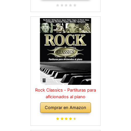
Rock Classics - Partituras para
aficionados al piano
Comprar en Amazon